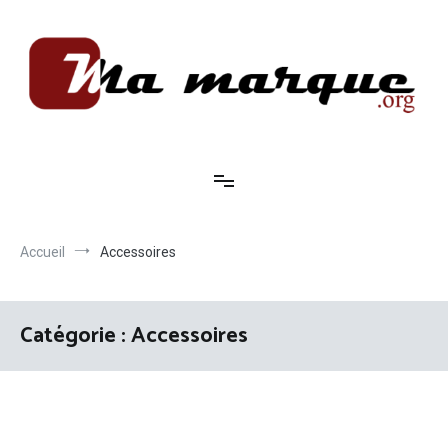
Aller
au
contenu
Ma marque
Accueil
Accessoires
Catégorie :
Accessoires